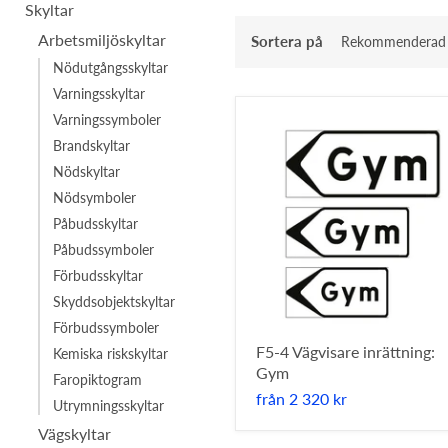
bort
Skyltar
filter
Arbetsmiljöskyltar
Sortera på
Nödutgångsskyltar
Varningsskyltar
Varningssymboler
Brandskyltar
Nödskyltar
Nödsymboler
Påbudsskyltar
Påbudssymboler
Förbudsskyltar
Skyddsobjektskyltar
Förbudssymboler
F5-4 Vägvisare inrättning:
Kemiska riskskyltar
Gym
Faropiktogram
från
2 320 kr
Utrymningsskyltar
Vägskyltar