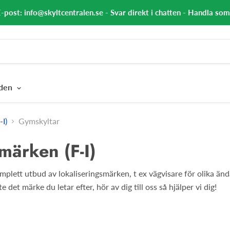
E-post: info@skyltcentralen.se - Svar direkt i chatten - Handla so
nden
-I)
Gymskyltar
märken (F-I)
omplett utbud av lokaliseringsmärken, t ex vägvisare för olika än
 det märke du letar efter, hör av dig till oss så hjälper vi dig!