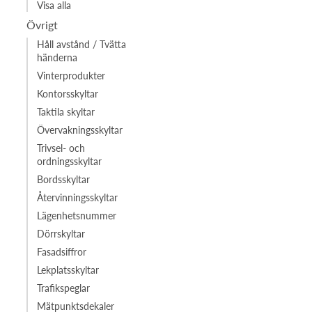
Visa alla
Övrigt
Håll avstånd / Tvätta
händerna
Vinterprodukter
Kontorsskyltar
Taktila skyltar
Övervakningsskyltar
Trivsel- och
ordningsskyltar
Bordsskyltar
Återvinningsskyltar
Lägenhetsnummer
Dörrskyltar
Fasadsiffror
Lekplatsskyltar
Trafikspeglar
Mätpunktsdekaler