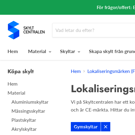
För frågor/offert: 
Hem
Material
Skyltar
Skapa skylt från gru
Köpa skylt
Hem
Lokaliseringsmärken (F
Hem
Lokaliserings
Material
Aluminiumskyltar
Vi på Skyltcentralen har ett k
och är CE-märkta. Hittar du inte
Mässingsskyltar
Plastskyltar
Gymskyltar
Akrylskyltar
Ta