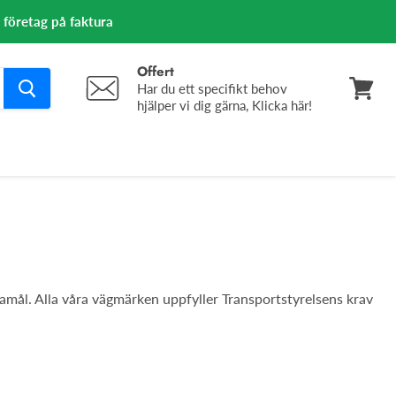
m företag på faktura
Offert
Har du ett specifikt behov
hjälper vi dig gärna, Klicka här!
Se
varuko
damål. Alla våra vägmärken uppfyller Transportstyrelsens krav