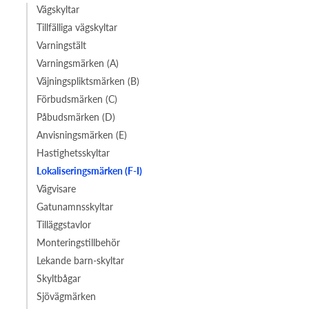
Vägskyltar
Tillfälliga vägskyltar
Varningstält
Varningsmärken (A)
Väjningspliktsmärken (B)
Förbudsmärken (C)
Påbudsmärken (D)
Anvisningsmärken (E)
Hastighetsskyltar
Lokaliseringsmärken (F-I)
Vägvisare
Gatunamnsskyltar
Tilläggstavlor
Monteringstillbehör
Lekande barn-skyltar
Skyltbågar
Sjövägmärken