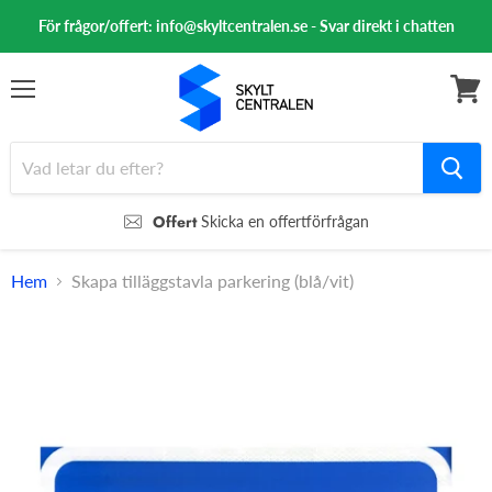
För frågor/offert: info@skyltcentralen.se - Svar direkt i chatten
Meny
Se
varuk
Offert
Skicka en offertförfrågan
Hem
Skapa tilläggstavla parkering (blå/vit)