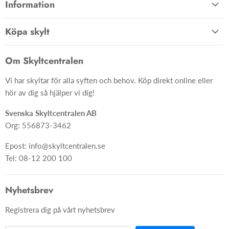
Information
Allmänna villkor
Köpa skylt
Kontakta oss
Hem
Om oss
Om Skyltcentralen
Material
FAQ
Vi har skyltar för alla syften och behov. Köp direkt online eller
Skyltar
Ångra ditt köp
hör av dig så hjälper vi dig!
Skapa skylt från grunden
Svenska Skyltcentralen AB
Org: 556873-3462
Epost: info@skyltcentralen.se
Tel: 08-12 200 100
Nyhetsbrev
Registrera dig på vårt nyhetsbrev