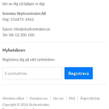
Ångra ditt köp
hör av dig så hjälper vi dig!
Skapa skylt från grunden
Svenska Skyltcentralen AB
Org: 556873-3462
Epost: info@skyltcentralen.se
Tel: 08-12 200 100
Nyhetsbrev
Registrera dig på vårt nyhetsbrev
Registrera
E-postadress
Allmänna villkor
Kontakta oss
Om oss
FAQ
Ångra ditt köp
Copyright © 2026 Skyltcentralen.