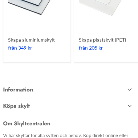
Skapa aluminiumskylt
Skapa plastskylt (PET)
från
349 kr
från
205 kr
Information
Allmänna villkor
Köpa skylt
Kontakta oss
Hem
Om oss
Om Skyltcentralen
Material
FAQ
Vi har skyltar för alla syften och behov. Köp direkt online eller
Skyltar