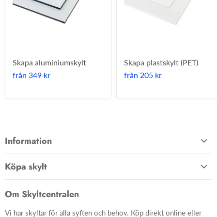
Skapa aluminiumskylt
Skapa plastskylt (PET)
från
349 kr
från
205 kr
Information
Allmänna villkor
Köpa skylt
Kontakta oss
Hem
Om oss
Om Skyltcentralen
Material
FAQ
Vi har skyltar för alla syften och behov. Köp direkt online eller
Skyltar