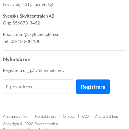
Ångra ditt köp
hör av dig så hjälper vi dig!
Skapa skylt från grunden
Svenska Skyltcentralen AB
Org: 556873-3462
Epost: info@skyltcentralen.se
Tel: 08-12 200 100
Nyhetsbrev
Registrera dig på vårt nyhetsbrev
Registrera
E-postadress
Allmänna villkor
Kontakta oss
Om oss
FAQ
Ångra ditt köp
Copyright © 2026 Skyltcentralen.