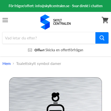
För frågor/offert: info@skyltcentralen.se - Svar direkt i chatten
Meny
Se
varuk
Offert
Skicka en offertförfrågan
Hem
Toalettskylt symbol damer