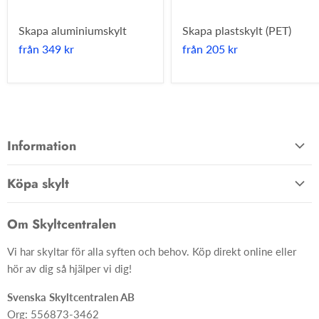
Skapa aluminiumskylt
Skapa plastskylt (PET)
från
349 kr
från
205 kr
Information
Allmänna villkor
Köpa skylt
Kontakta oss
Hem
Om oss
Om Skyltcentralen
Material
FAQ
Vi har skyltar för alla syften och behov. Köp direkt online eller
Skyltar
Ångra ditt köp
hör av dig så hjälper vi dig!
Skapa skylt från grunden
Svenska Skyltcentralen AB
Org: 556873-3462