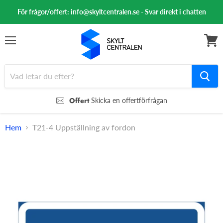
För frågor/offert: info@skyltcentralen.se - Svar direkt i chatten
Meny
Se
varuk
Offert
Skicka en offertförfrågan
Hem
T21-4 Uppställning av fordon