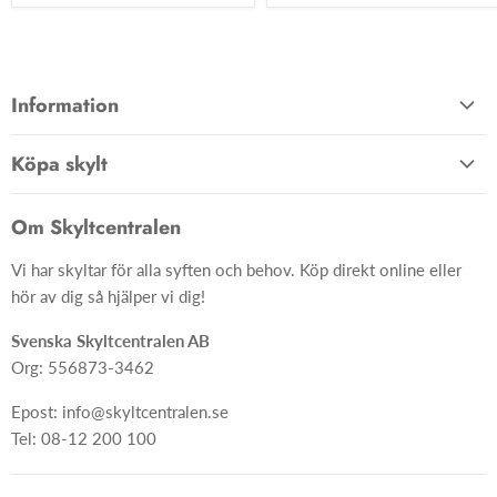
Information
Allmänna villkor
Köpa skylt
Kontakta oss
Hem
Om oss
Om Skyltcentralen
Material
FAQ
Vi har skyltar för alla syften och behov. Köp direkt online eller
Skyltar
Ångra ditt köp
hör av dig så hjälper vi dig!
Skapa skylt från grunden
Svenska Skyltcentralen AB
Org: 556873-3462
Epost: info@skyltcentralen.se
Tel: 08-12 200 100