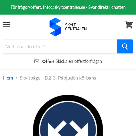
För frågor/offert: info@skyltcentralen.se - Svar direkt i chatten
Meny
Se
varuk
Offert
Skicka en offertförfrågan
Hem
Skyltbåge - D2-3. Påbjuden körbana