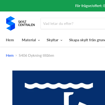
För frågor/offert: 
Hem
Material
Skyltar
Skapa skylt från gru
Hem
S406 Dykning tillåten