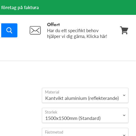
m företag på faktura
Offert
Har du ett specifikt behov
hjälper vi dig gärna, Klicka här!
Se
varuko
Material
Storlek
Fästmetod