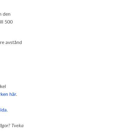
h den
ill 500
gre avstånd
kel
rken här
.
sida
.
frågor? Tveka