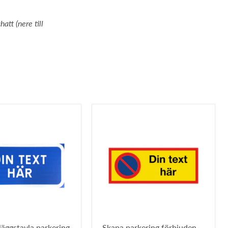
hatt (nere till
lläggstavla parkering
Skapa parkering förbjuden-