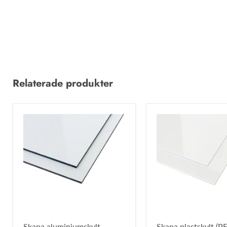
Relaterade produkter
Skapa aluminiumskylt
Skapa plastskylt (PE