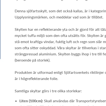
Denna sjöfartsskylt, som det också kallas, är i kategori
Upplysningsmärken, och meddelar vad som är tillåtet.
Skylten har en reflekterande yta och är gjord för att tål
mycket tuffa miljö som den ofta utsätts för. Skylten är g
stå emot kraftiga vindar, fuktig luft och regn som slår 
som ofta sitter oskyddad. Våra skyltar är tillverkas i sta
strängpressad aluminium. Skylten byggs ihop i tre till f
(beroende på storlek).
Produkten är utformad enligt Sjöfartsverkets riktlinjer
är i högreflekterande folie.
Samtliga skyltar görs i tre olika storlekar:
Liten (100cm):
Skall användas där Transportstyrelse