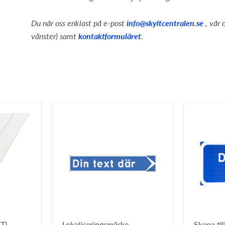
Du når oss enklast på e-post
info@skyltcentralen.se
, vår c
vänster) samt
kontaktformuläret
.
T)
Lokaliseringsmärke
Skapa ti