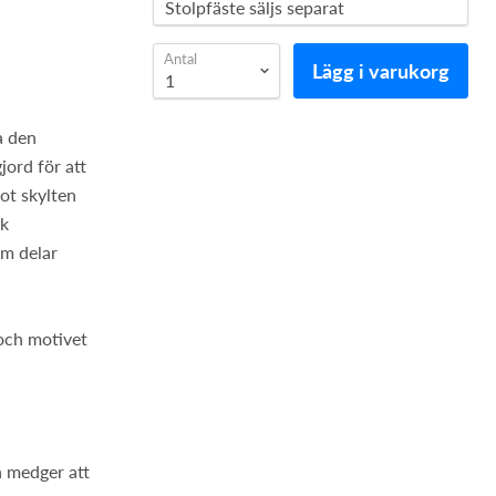
n
Antal
Lägg i varukorg
a den
jord för att
mot skylten
rk
em delar
 och motivet
n medger att