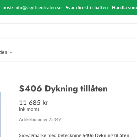
E-post: info@skyltcentralen.se - Svar direkt i chatten - Handla so
nden
S406 Dykning tillåten
11 685 kr
ink moms
Artikelnummer
25349
Sjövägmärke med beteckning
S406 Dykning tillåten