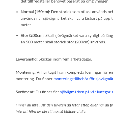
det tillfredställer behovet baserat på omgivningen.
Normal (150cm):
Den storlek som oftast används oc
används när sjövägmärket skall vara läsbart på upp t
meter.
Stor (200cm):
Skall sjövägmärket vara synligt på län
än 500 meter skall storlek stor (200cm) används.
Leveranstid:
Skickas inom fem arbetsdagar.
Montering:
Vi har tagit fram kompletta lösningar för en
montering. Du finner
monteringstillbehör för sjövägmä
Sortiment:
Du finner fler
sjövägmärken på vår kategori
Finner du inte just den skylten du letar efter, eller har du 
inte att höra av dig till oss så hjälper vi dig.