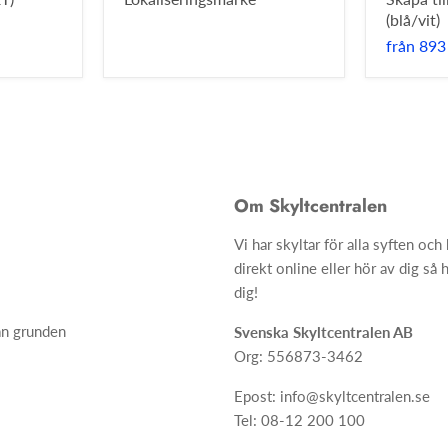
(blå/vit)
från
893
Om Skyltcentralen
Vi har skyltar för alla syften oc
direkt online eller hör av dig så h
dig!
ån grunden
Svenska Skyltcentralen AB
Org: 556873-3462
Epost: info@skyltcentralen.se
Tel: 08-12 200 100