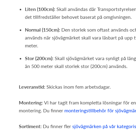
Liten (100cm):
Skall användas där Transportstyrelse
det tillfredställer behovet baserat på omgivningen.
Normal (150cm):
Den storlek som oftast används oc
används när sjövägmärket skall vara läsbart på upp t
meter.
Stor (200cm):
Skall sjövägmärket vara synligt på län
än 500 meter skall storlek stor (200cm) används.
Leveranstid:
Skickas inom fem arbetsdagar.
Montering:
Vi har tagit fram kompletta lösningar för en
montering. Du finner
monteringstillbehör för sjövägmä
Sortiment:
Du finner fler
sjövägmärken på vår kategori