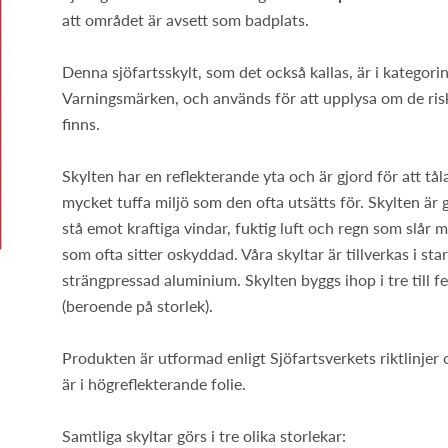
att området är avsett som badplats.
Denna sjöfartsskylt, som det också kallas, är i kategori
Varningsmärken, och används för att upplysa om de ri
finns.
Skylten har en reflekterande yta och är gjord för att tål
mycket tuffa miljö som den ofta utsätts för. Skylten är g
stå emot kraftiga vindar, fuktig luft och regn som slår 
som ofta sitter oskyddad. Våra skyltar är tillverkas i sta
strängpressad aluminium. Skylten byggs ihop i tre till f
(beroende på storlek).
Produkten är utformad enligt Sjöfartsverkets riktlinjer
är i högreflekterande folie.
Samtliga skyltar görs i tre olika storlekar: