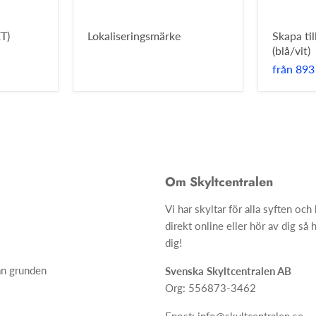
T)
Lokaliseringsmärke
Skapa ti
(blå/vit)
från
893
Om Skyltcentralen
Vi har skyltar för alla syften oc
direkt online eller hör av dig så h
dig!
ån grunden
Svenska Skyltcentralen AB
Org: 556873-3462
Epost: info@skyltcentralen.se