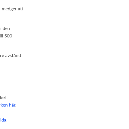
n medger att
h den
ill 500
gre avstånd
kel
rken här
.
sida
.