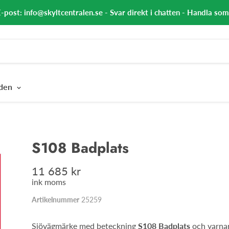
E-post: info@skyltcentralen.se - Svar direkt i chatten - Handla so
nden
S108 Badplats
11 685 kr
ink moms
Artikelnummer
25259
Sjövägmärke med beteckning
S108 Badplats
och varnar