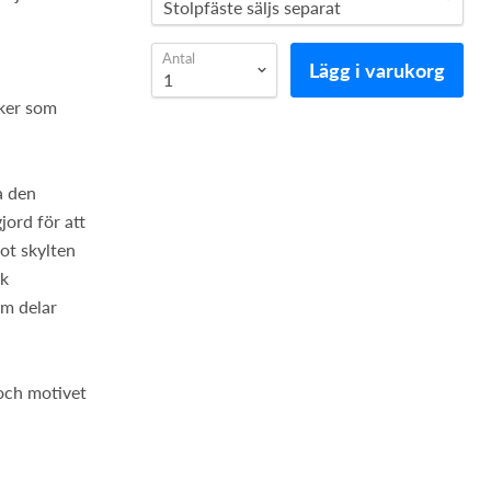
Antal
Lägg i varukorg
n
sker som
a den
jord för att
mot skylten
rk
em delar
 och motivet