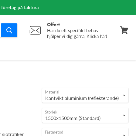
m företag på faktura
Offert
Har du ett specifikt behov
hjälper vi dig gärna, Klicka här!
Se
varuko
Material
Storlek
Fästmetod
 sjötrafiken