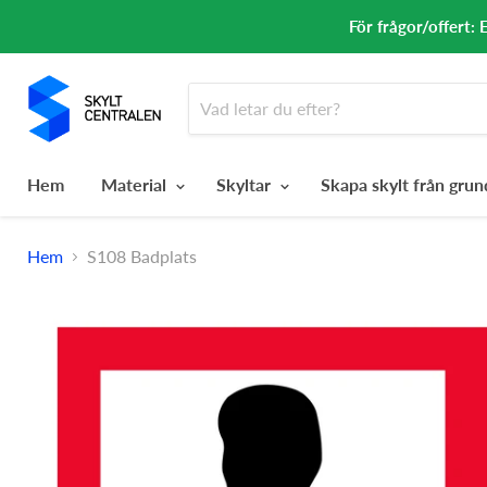
För frågor/offert: 
Hem
Material
Skyltar
Skapa skylt från gru
Hem
S108 Badplats