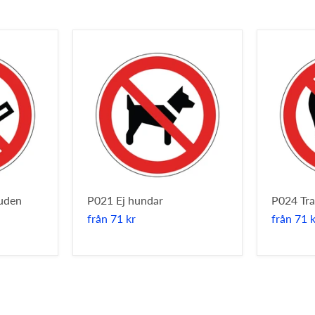
uden
P021 Ej hundar
P024 Tra
från
71 kr
från
71 