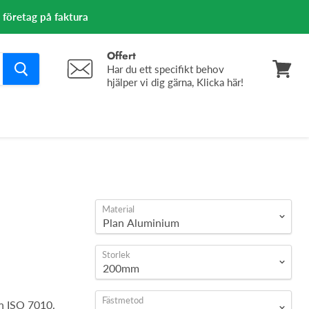
m företag på faktura
Offert
Har du ett specifikt behov
hjälper vi dig gärna, Klicka här!
Se
varuko
Material
Storlek
Fästmetod
n ISO 7010.