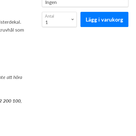
Antal
Lägg i varukorg
isterdekal.
skruvhål som
nte att höra
2 200 100
,