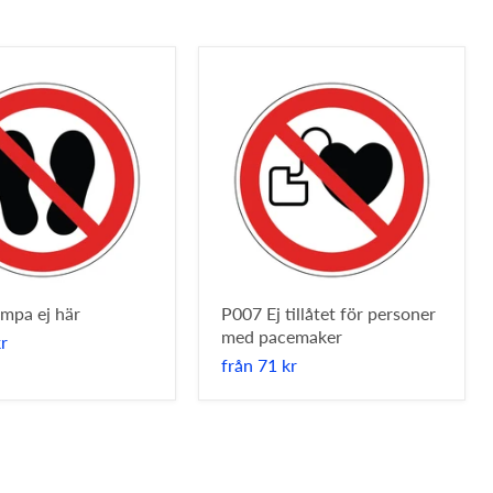
mpa ej här
P007 Ej tillåtet för personer
med pacemaker
kr
från
71 kr