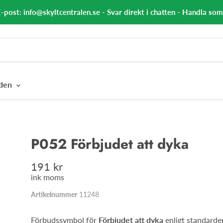
E-post: info@skyltcentralen.se - Svar direkt i chatten - Handla so
nden
P052 Förbjudet att dyka
191 kr
ink moms
Artikelnummer
11248
Förbudssymbol för
Förbjudet att dyka
enligt standarde