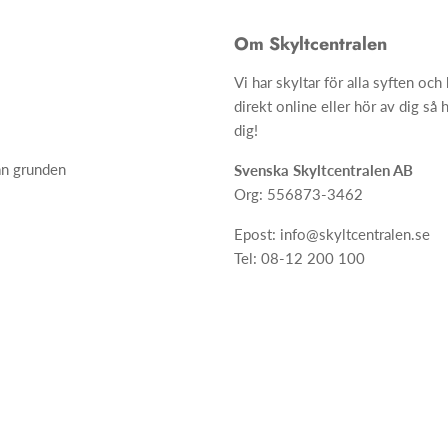
Om Skyltcentralen
Vi har skyltar för alla syften oc
direkt online eller hör av dig så h
dig!
ån grunden
Svenska Skyltcentralen AB
Org: 556873-3462
Epost: info@skyltcentralen.se
Tel: 08-12 200 100