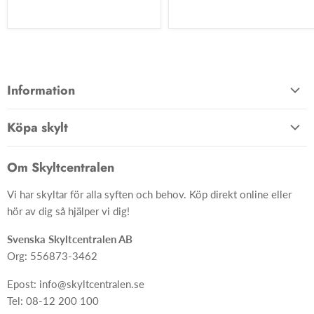
Information
Allmänna villkor
Köpa skylt
Kontakta oss
Hem
Om oss
Om Skyltcentralen
Material
FAQ
Vi har skyltar för alla syften och behov. Köp direkt online eller
Skyltar
Ångra ditt köp
hör av dig så hjälper vi dig!
Skapa skylt från grunden
Svenska Skyltcentralen AB
Org: 556873-3462
Epost: info@skyltcentralen.se
Tel: 08-12 200 100