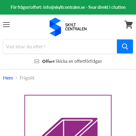
För frågor/offert: info@skyltcentralen.se - Svar direkt i chatten
Meny
Se
varuk
Offert
Skicka en offertförfrågan
Hem
Frigolit