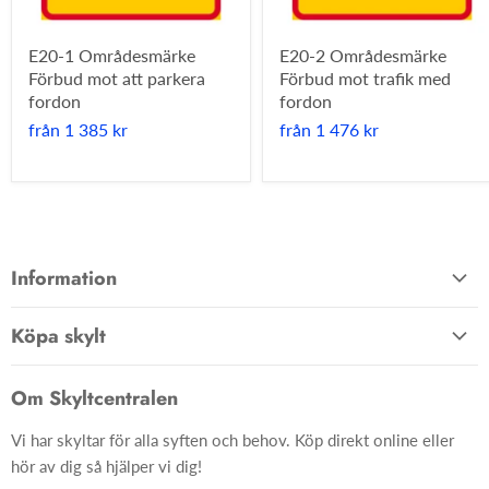
E20-1 Områdesmärke
E20-2 Områdesmärke
Förbud mot att parkera
Förbud mot trafik med
fordon
fordon
från
1 385 kr
från
1 476 kr
Information
Allmänna villkor
Köpa skylt
Kontakta oss
Hem
Om oss
Om Skyltcentralen
Material
FAQ
Vi har skyltar för alla syften och behov. Köp direkt online eller
Skyltar
Ångra ditt köp
hör av dig så hjälper vi dig!
Skapa skylt från grunden