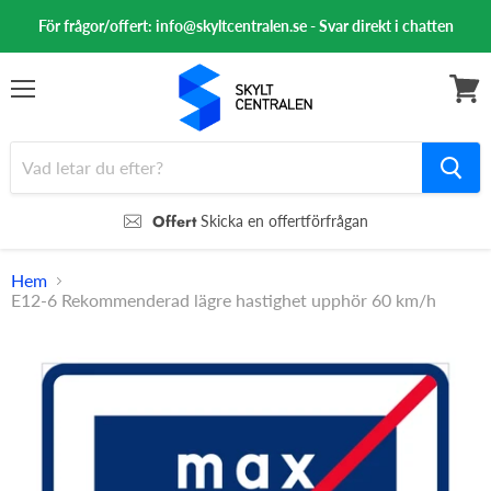
För frågor/offert: info@skyltcentralen.se - Svar direkt i chatten
Meny
Se
varuk
Offert
Skicka en offertförfrågan
Hem
E12-6 Rekommenderad lägre hastighet upphör 60 km/h