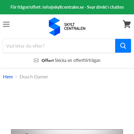
För frågor/offert: info@skyltcentralen.se - Svar direkt i chatten
Meny
Se
varuk
Offert
Skicka en offertförfrågan
Hem
Dusch Damer