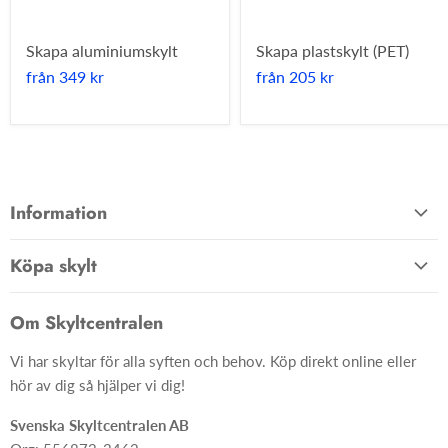
Skapa aluminiumskylt
Skapa plastskylt (PET)
från
349 kr
från
205 kr
Information
Allmänna villkor
Köpa skylt
Kontakta oss
Hem
Om oss
Om Skyltcentralen
Material
FAQ
Vi har skyltar för alla syften och behov. Köp direkt online eller
Skyltar
Ångra ditt köp
hör av dig så hjälper vi dig!
Skapa skylt från grunden
Svenska Skyltcentralen AB