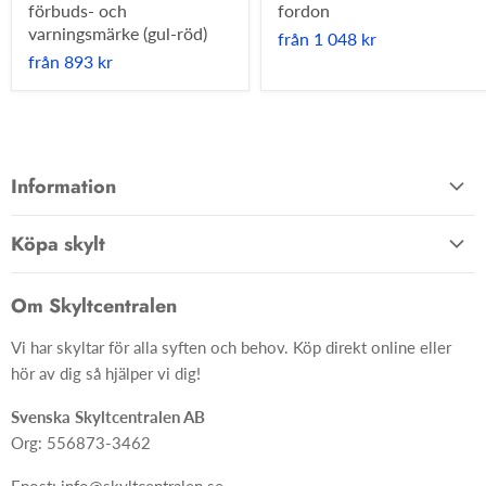
förbuds- och
fordon
varningsmärke (gul-röd)
från
1 048 kr
från
893 kr
Information
Allmänna villkor
Köpa skylt
Kontakta oss
Hem
Om oss
Om Skyltcentralen
Material
FAQ
Vi har skyltar för alla syften och behov. Köp direkt online eller
Skyltar
Ångra ditt köp
hör av dig så hjälper vi dig!
Skapa skylt från grunden
Svenska Skyltcentralen AB
Org: 556873-3462
Epost: info@skyltcentralen.se