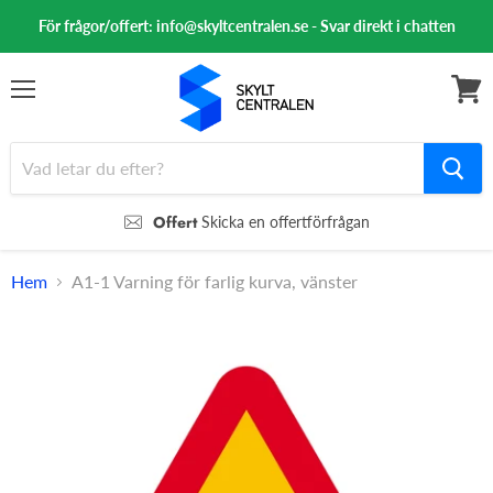
För frågor/offert: info@skyltcentralen.se - Svar direkt i chatten
Meny
Se
varuk
Offert
Skicka en offertförfrågan
Hem
A1-1 Varning för farlig kurva, vänster