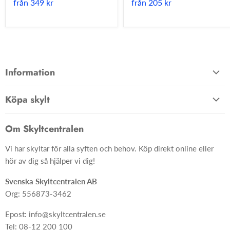
från
349 kr
från
205 kr
Information
Allmänna villkor
Köpa skylt
Kontakta oss
Hem
Om oss
Om Skyltcentralen
Material
FAQ
Vi har skyltar för alla syften och behov. Köp direkt online eller
Skyltar
Ångra ditt köp
hör av dig så hjälper vi dig!
Skapa skylt från grunden
Svenska Skyltcentralen AB
Org: 556873-3462
Epost: info@skyltcentralen.se
Tel: 08-12 200 100