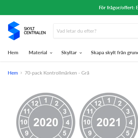
För frågor/offert: 
Hem
Material
Skyltar
Skapa skylt från gru
Hem
70-pack Kontrollmärken - Grå