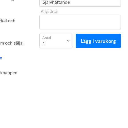
Ange årtal:
ekal och
Antal
Lägg i varukorg
m och säljs i
en
 knappen