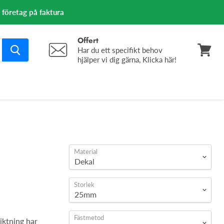
m företag på faktura
Offert
Har du ett specifikt behov
hjälper vi dig gärna, Klicka här!
Se
varuko
å
Material
Storlek
Fästmetod
iktning har