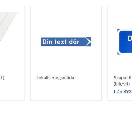
T)
Lokaliseringsmärke
Skapa ti
(blå/vit)
från
893