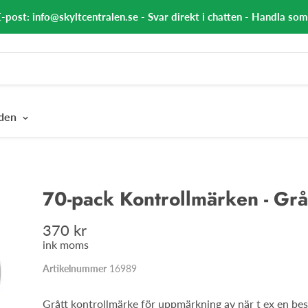
E-post: info@skyltcentralen.se - Svar direkt i chatten - Handla so
nden
70-pack Kontrollmärken - Gr
370 kr
ink moms
Artikelnummer
16989
Grått kontrollmärke för uppmärkning av när t ex en bes