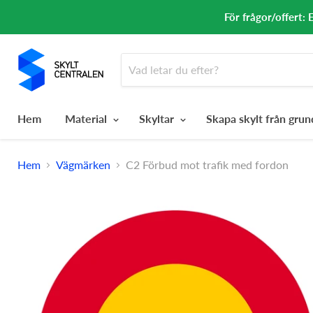
För frågor/offert: 
Hem
Material
Skyltar
Skapa skylt från gru
Hem
Vägmärken
C2 Förbud mot trafik med fordon