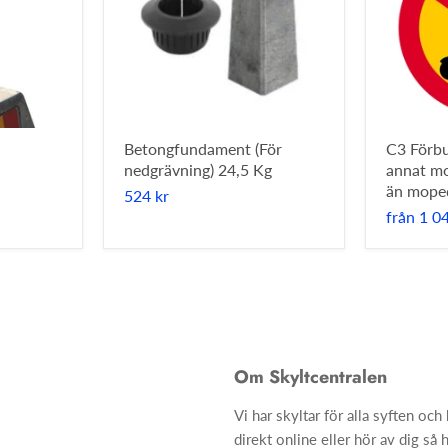
Betongfundament (För
C3 Förbu
nedgrävning) 24,5 Kg
annat mo
än moped
524 kr
från
1 0
Om Skyltcentralen
Vi har skyltar för alla syften oc
direkt online eller hör av dig så h