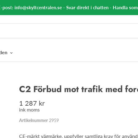
E-post: info@skyltcentralen.se - Svar direkt i chatten - Handla so
nden
C2 Förbud mot trafik med fo
1 287 kr
ink moms
Artikelnummer
2959
CE-märkt vägmärke, uppfyller samtliga krav för använd