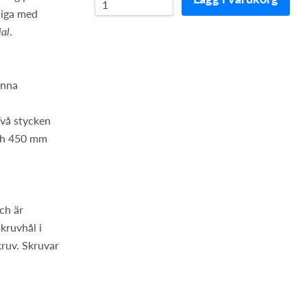
liga med
al
.
enna
 Två stycken
och 450 mm
ch är
kruvhål i
kruv. Skruvar