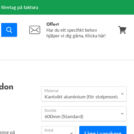
m företag på faktura
Offert
Har du ett specifikt behov
hjälper vi dig gärna, Klicka här!
Se
varuko
rdon
Material
Storlek
Antal
ning på
Lägg i varukorg