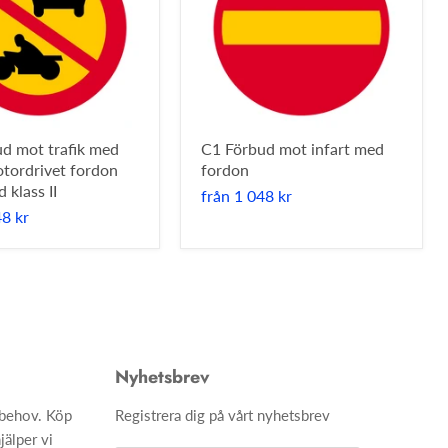
d mot trafik med
C1 Förbud mot infart med
tordrivet fordon
fordon
 klass II
från
1 048 kr
48 kr
Nyhetsbrev
h behov. Köp
Registrera dig på vårt nyhetsbrev
jälper vi