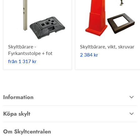
Skyltbärare -
Skyltbärare, vikt, skruvar
Fyrkantsstolpe + fot
2 384 kr
från
1 317 kr
Information
Allmänna villkor
Köpa skylt
Kontakta oss
Hem
Om oss
Om Skyltcentralen
Material
FAQ