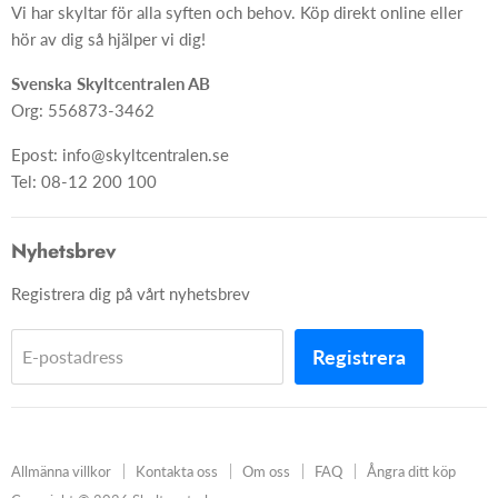
Vi har skyltar för alla syften och behov. Köp direkt online eller
Skyltar
Ångra ditt köp
hör av dig så hjälper vi dig!
Skapa skylt från grunden
Svenska Skyltcentralen AB
Org: 556873-3462
Epost: info@skyltcentralen.se
Tel: 08-12 200 100
Nyhetsbrev
Registrera dig på vårt nyhetsbrev
Registrera
E-postadress
Allmänna villkor
Kontakta oss
Om oss
FAQ
Ångra ditt köp