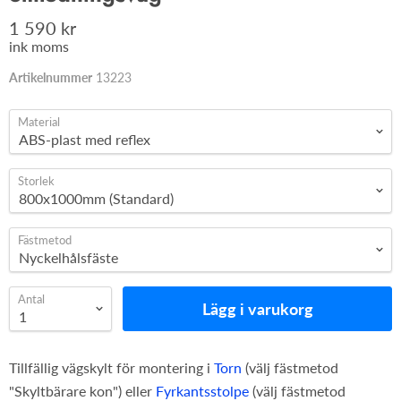
1 590 kr
ink moms
Artikelnummer
13223
Material
Storlek
Fästmetod
Antal
Lägg i varukorg
Tillfällig vägskylt för montering i
Torn
(välj fästmetod
"Skyltbärare kon") eller
Fyrkantsstolpe
(välj fästmetod