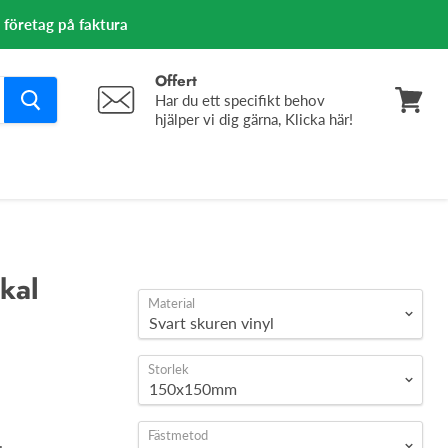
m företag på faktura
Offert
Har du ett specifikt behov
hjälper vi dig gärna, Klicka här!
Se
varuko
kal
Material
Storlek
Fästmetod
.