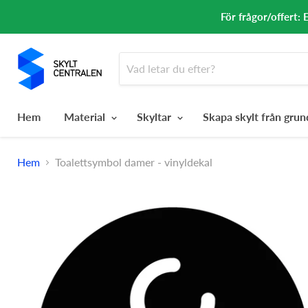
För frågor/offert: 
Hem
Material
Skyltar
Skapa skylt från gru
Hem
Toalettsymbol damer - vinyldekal