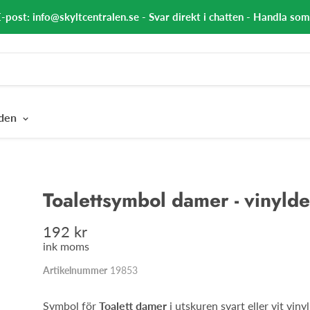
E-post: info@skyltcentralen.se - Svar direkt i chatten - Handla so
nden
Toalettsymbol damer - vinylde
192 kr
ink moms
Artikelnummer
19853
Symbol för
Toalett damer
i utskuren svart eller vit vinyl