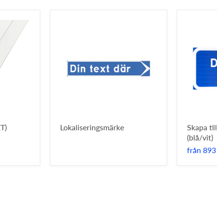
T)
Lokaliseringsmärke
Skapa ti
(blå/vit)
från
893