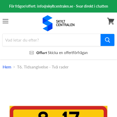
För frågor/offert: info@skyltcentralen.se - Svar direkt i chatten
Meny
Se
varuk
Offert
Skicka en offertförfrågan
Hem
T6. Tidsangivelse - Två rader