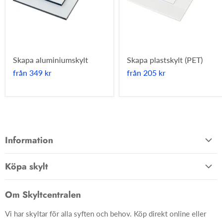
Skapa aluminiumskylt
Skapa plastskylt (PET)
från
349 kr
från
205 kr
Information
Allmänna villkor
Köpa skylt
Kontakta oss
Hem
Om oss
Om Skyltcentralen
Material
FAQ
Vi har skyltar för alla syften och behov. Köp direkt online eller
Skyltar