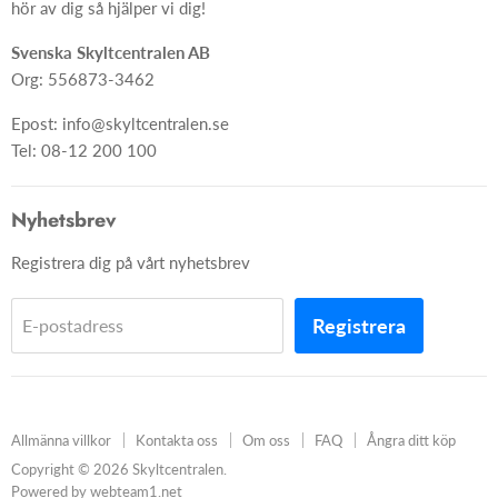
Ångra ditt köp
hör av dig så hjälper vi dig!
Skapa skylt från grunden
Svenska Skyltcentralen AB
Org: 556873-3462
Epost: info@skyltcentralen.se
Tel: 08-12 200 100
Nyhetsbrev
Registrera dig på vårt nyhetsbrev
Registrera
E-postadress
Allmänna villkor
Kontakta oss
Om oss
FAQ
Ångra ditt köp
Copyright © 2026 Skyltcentralen.
Powered by webteam1.net