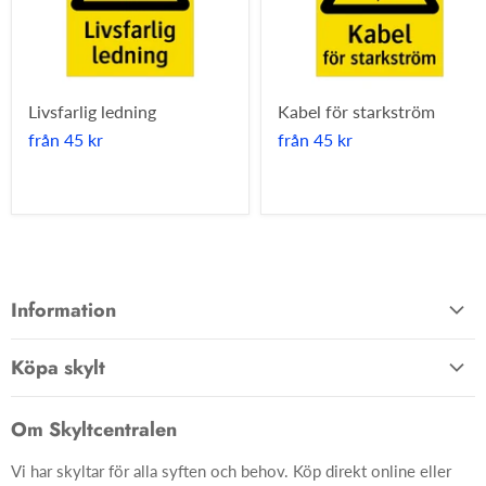
Livsfarlig ledning
Kabel för starkström
från
45 kr
från
45 kr
Information
Allmänna villkor
Köpa skylt
Kontakta oss
Hem
Om oss
Om Skyltcentralen
Material
FAQ
Vi har skyltar för alla syften och behov. Köp direkt online eller
Skyltar