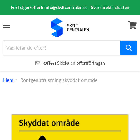
För frågor/offert: info@skyltcentralen.se - Svar direkt i chatten
Meny
Se
varuk
Offert
Skicka en offertförfrågan
Hem
Röntgenutrustning skyddat område