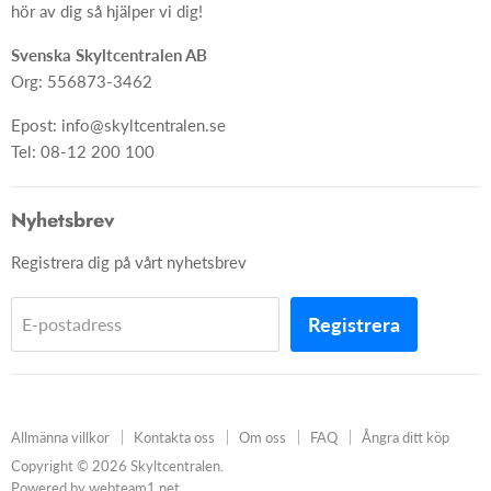
Ångra ditt köp
hör av dig så hjälper vi dig!
Skapa skylt från grunden
Svenska Skyltcentralen AB
Org: 556873-3462
Epost: info@skyltcentralen.se
Tel: 08-12 200 100
Nyhetsbrev
Registrera dig på vårt nyhetsbrev
Registrera
E-postadress
Allmänna villkor
Kontakta oss
Om oss
FAQ
Ångra ditt köp
Copyright © 2026 Skyltcentralen.
Powered by webteam1.net