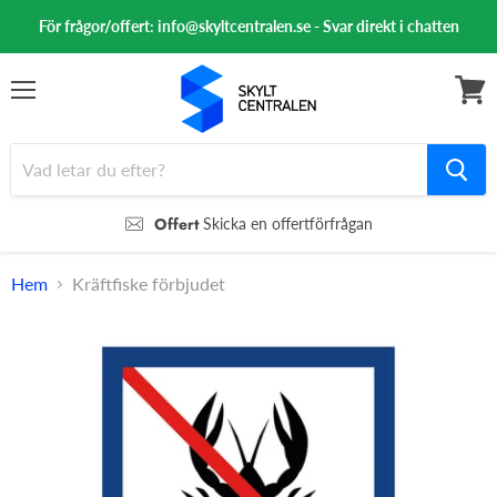
För frågor/offert: info@skyltcentralen.se - Svar direkt i chatten
Meny
Se
varuk
Offert
Skicka en offertförfrågan
Hem
Kräftfiske förbjudet