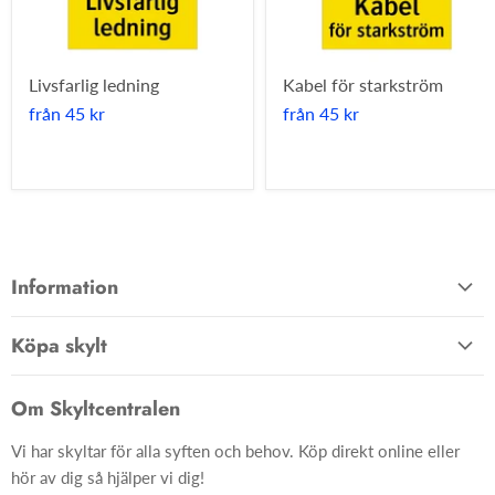
Livsfarlig ledning
Kabel för starkström
från
45 kr
från
45 kr
Information
Allmänna villkor
Köpa skylt
Kontakta oss
Hem
Om oss
Om Skyltcentralen
Material
FAQ
Vi har skyltar för alla syften och behov. Köp direkt online eller
Skyltar
Ångra ditt köp
hör av dig så hjälper vi dig!
Skapa skylt från grunden