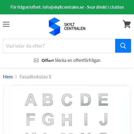
För frågor/offert: info@skyltcentralen.se - Svar direkt i chatten
Meny
Se
varuk
Offert
Skicka en offertförfrågan
Hem
Fasadbokstav E