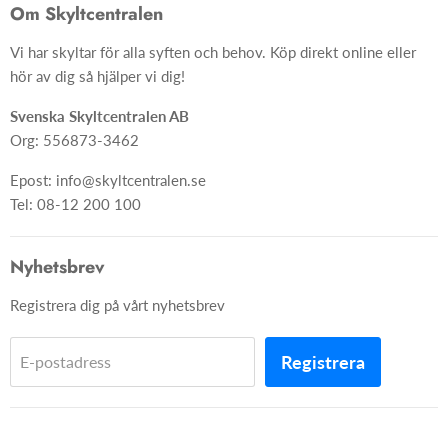
Om oss
Om Skyltcentralen
Material
FAQ
Vi har skyltar för alla syften och behov. Köp direkt online eller
Skyltar
Ångra ditt köp
hör av dig så hjälper vi dig!
Skapa skylt från grunden
Svenska Skyltcentralen AB
Org: 556873-3462
Epost: info@skyltcentralen.se
Tel: 08-12 200 100
Nyhetsbrev
Registrera dig på vårt nyhetsbrev
Registrera
E-postadress