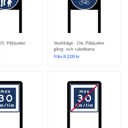
 D5. Påbjuden
Skyltbåge - D6. Påbjuden
gång- och cykelbana
r
från
8 228 kr