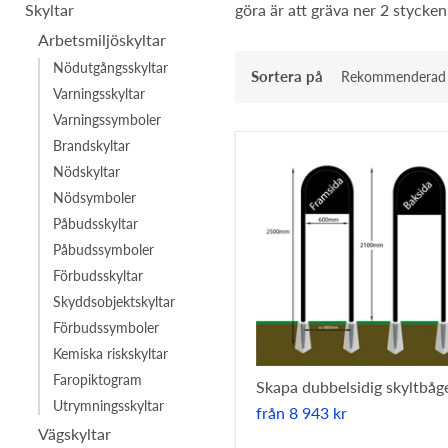
Skyltar
göra är att gräva ner 2 stycke
Arbetsmiljöskyltar
Nödutgångsskyltar
Sortera på
Varningsskyltar
Varningssymboler
Brandskyltar
Nödskyltar
Nödsymboler
Påbudsskyltar
Påbudssymboler
Förbudsskyltar
Skyddsobjektskyltar
Förbudssymboler
Kemiska riskskyltar
Faropiktogram
Skapa dubbelsidig skyltbåg
Utrymningsskyltar
från
8 943 kr
Vägskyltar