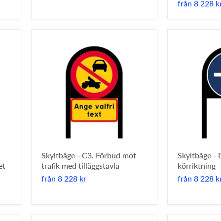
från
8 228 k
Skyltbåge - C3. Förbud mot
Skyltbåge -
et
trafik med tilläggstavla
körriktning
från
8 228 kr
från
8 228 k