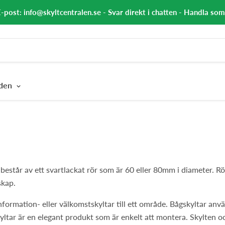
E-post: info@skyltcentralen.se - Svar direkt i chatten - Handla so
nden
består av ett svartlackat rör som är 60 eller 80mm i diameter. Rö
skap.
ormation- eller välkomstskyltar till ett område. Bågskyltar använ
yltar är en elegant produkt som är enkelt att montera. Skylten