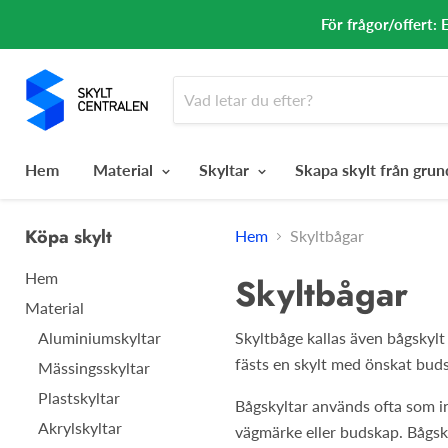
För frågor/offert: 
Hem
Material
Skyltar
Skapa skylt från gru
Köpa skylt
Hem
Skyltbågar
Hem
Skyltbågar
Material
Aluminiumskyltar
Skyltbåge kallas även bågskylt 
fästs en skylt med önskat bud
Mässingsskyltar
Plastskyltar
Bågskyltar används ofta som inf
Akrylskyltar
vägmärke eller budskap. Bågsk