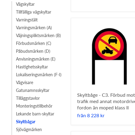
Vägskyltar
Tillfälliga vägskyltar
Varningstält
Varningsmärken (A)
Väjningspliktsmärken (B)
Förbudsmärken (C)
Påbudsmärken (D)
Anvisningsmärken (E)
Hastighetsskyltar
Lokaliseringsmärken (F-I)
Vägvisare
Gatunamnsskyltar
Skyltbåge - C3. Förbud mot
Tilläggstavlor
trafik med annat motordriv
Monteringstillbehör
fordon än moped klass II
Lekande barn-skyltar
från
8 228 kr
Skyltbågar
Sjövägmärken