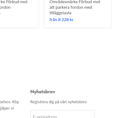
ke Förbud mot
Områdesmärke Förbud mot
fordon
att parkera fordon med
tilläggstavla
r
från
8 228 kr
Nyhetsbrev
h behov. Köp
Registrera dig på vårt nyhetsbrev
jälper vi
E-postadress