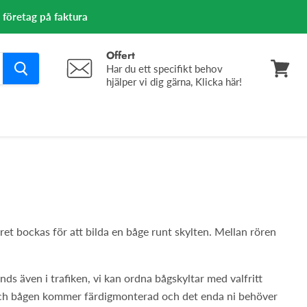
m företag på faktura
Offert
Har du ett specifikt behov
hjälper vi dig gärna, Klicka här!
Se
varuko
ret bockas för att bilda en båge runt skylten. Mellan rören
ds även i trafiken, vi kan ordna bågskyltar med valfritt
 och bågen kommer färdigmonterad och det enda ni behöver