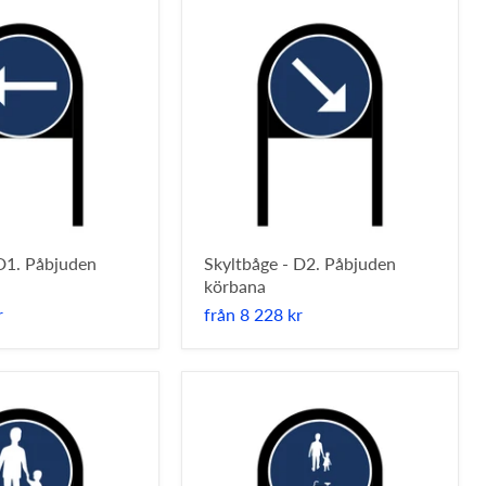
 D1. Påbjuden
Skyltbåge - D2. Påbjuden
körbana
r
från
8 228 kr