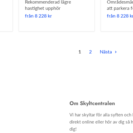
Rekommenderad lägre
Områdesmär
hastighet upphör
att parkera 
från
8 228 kr
från
8 228 k
1
2
Nästa
Om Skyltcentralen
Vi har skyltar för alla syften oc
direkt online eller hör av dig så h
dig!