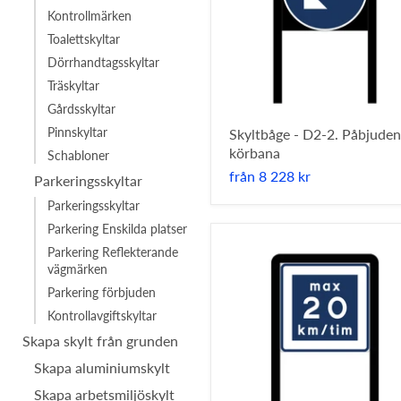
Kontrollmärken
Toalettskyltar
Dörrhandtagsskyltar
Träskyltar
Gårdsskyltar
Pinnskyltar
Skyltbåge - D2-2. Påbjuden
körbana
Schabloner
från
8 228 kr
Parkeringsskyltar
Parkeringsskyltar
Parkering Enskilda platser
Parkering Reflekterande
vägmärken
Parkering förbjuden
Kontrollavgiftskyltar
Skapa skylt från grunden
Skapa aluminiumskylt
Skapa arbetsmiljöskylt