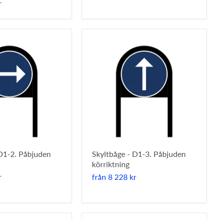
r
 D1-2. Påbjuden
Skyltbåge - D1-3. Påbjuden
körriktning
r
från
8 228 kr