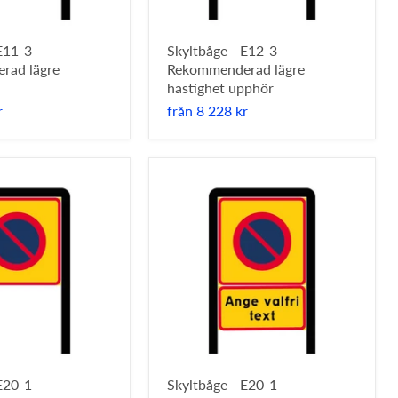
E11-3
Skyltbåge - E12-3
rad lägre
Rekommenderad lägre
hastighet upphör
r
från
8 228 kr
E20-1
Skyltbåge - E20-1